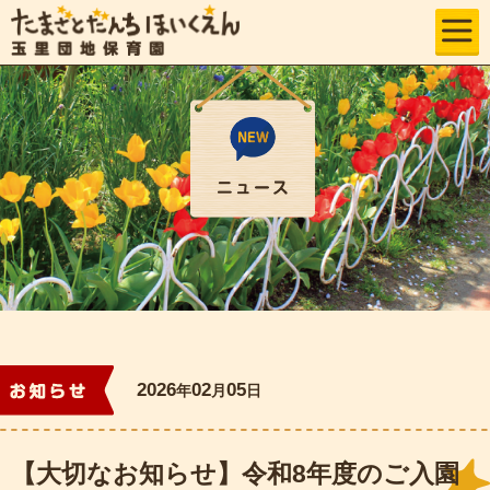
2026
02
05
年
月
日
お知らせ
【大切なお知らせ】令和8年度のご入園