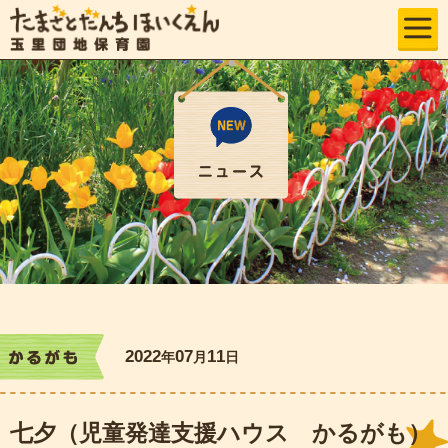
2022
07
11
年
月
日
かるがも
七夕（児童発達支援ハウス かるがも）