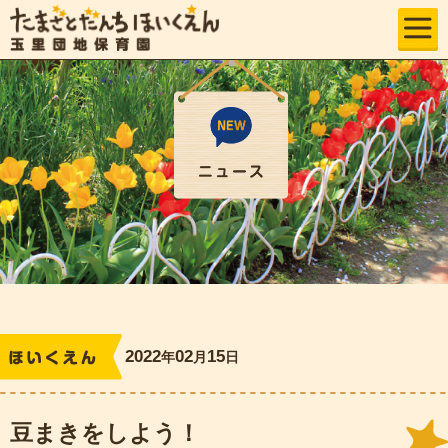
2022
02
15
年
月
日
レポート
豆まきをしよう！