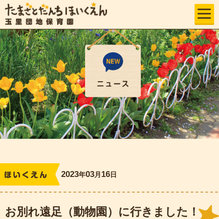
2023
03
16
年
月
日
レポート
お別れ遠足（動物園）に行きました！