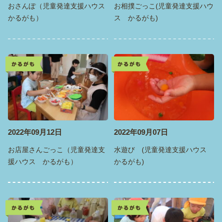
おさんぽ（児童発達支援ハウス
お相撲ごっこ(児童発達支援ハウ
かるがも）
ス かるがも)
かるがも
かるがも
2022年09月12日
2022年09月07日
お店屋さんごっこ（児童発達支
水遊び (児童発達支援ハウス
援ハウス かるがも）
かるがも)
かるがも
かるがも