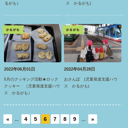
るがも）
ス かるがも)
かるがも
かるがも
2022年06月01日
2022年04月28日
5月のクッキング活動★ロック
おさんぽ (児童発達支援ハウ
クッキー （児童発達支援ハウ
ス かるがも)
ス かるがも）
«
...
4
5
6
7
8
9
...
»